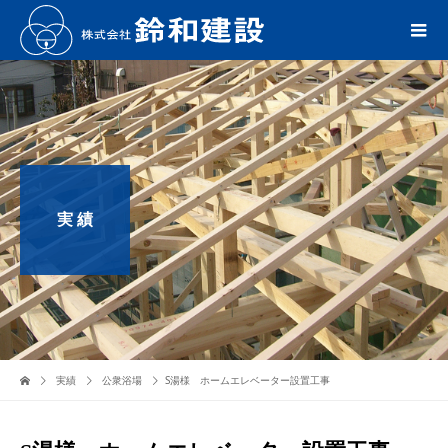
実 績
実績
公衆浴場
S湯様 ホームエレベーター設置工事